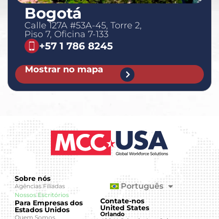
Bogotá
Calle 127A #53A-45, Torre 2,
Piso 7, Oficina 7-133
+57 1 786 8245
Mostrar no mapa
Sobre nós
Português
Agências Filiadas
Nossos Escritórios
Contate-nos
Para Empresas dos
United States
Estados Unidos
Orlando
Quem Somos