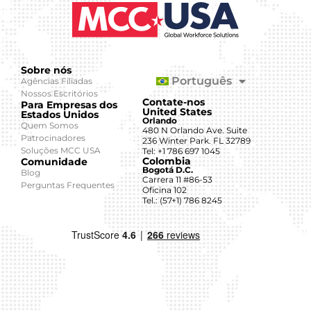
Sobre nós
Português
Agências Filiadas
Nossos Escritórios
Contate-nos
Para Empresas dos
United States
Estados Unidos
Orlando
Quem Somos
480 N Orlando Ave. Suite
Patrocinadores
236 Winter Park. FL 32789
Soluções MCC USA
Tel: +1 786 697 1045
Colombia
Comunidade
Bogotá D.C.
Blog
Carrera 11 #86-53
Perguntas Frequentes
Oficina 102
Tel.: (57+1) 786 8245