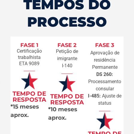
TEMPOS DO
PROCESSO
FASE 1
FASE 2
FASE 3
Certificação
Petição de
Aprovação de
trabalhista
imigrante
residência
ETA 9089
I-140
Permanente
DS 260:
Processamento
consular
TEMPO DE
TEMPO DE
I-485:
Ajuste de
RESPOSTA
RESPOSTA
status
*15 meses
*10 meses
aprox.
aprox.
TEMPO DE