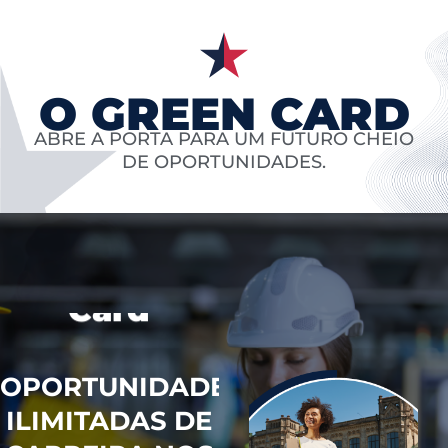
O GREEN CARD
ABRE A PORTA PARA UM FUTURO CHEIO
Benefícios
DE OPORTUNIDADES.
do
Green
empty section empty
Card
sectionempty
sectionempty
sectionempty
sectionempty
OPORTUNIDADES
sectionempty
ILIMITADAS DE
sectionempty section
CARREIRA NOS
EUA: