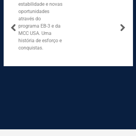
estabilidade e novas
oportunidades
através do
programa EB-3 e da
MCC USA. Uma
história de esforço e
conquistas.