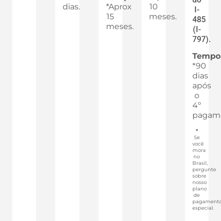
dias.
*Aprox
10
I-
15
meses.
485
meses.
(I-
797).
Tempo
*90
dias
após
o
4º
pagam
*
Se
você
mora
no
Brasil,
pergunte
sobre
nosso
plano
de
pagament
especial.