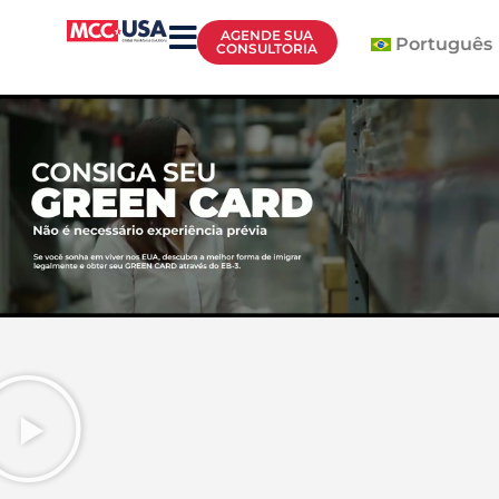
FINANCEIRO
FAMILIAR:
CASA
AGENDE SUA
Português
PARA TODOS:
CONSULTORIA
PRÓPRIA: