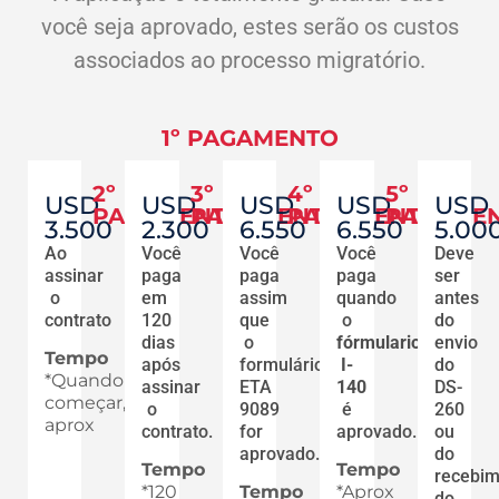
você seja aprovado, estes serão os custos
associados ao processo migratório.
1º PAGAMENTO
2º
3º
4º
5º
USD
USD
USD
USD
USD
PAGAMENTO
PAGAMENTO
PAGAMENTO
PAGAME
3.500
2.300
6.550
6.550
5.00
Ao
Você
Você
Você
Deve
assinar
paga
paga
paga
ser
o
em
assim
quando
antes
contrato
120
que
o
do
dias
o
fórmulario
envio
Tempo
após
formulário
I-
do
*Quando
assinar
ETA
140
DS-
começar,
o
9089
é
260
aprox
contrato.
for
aprovado.
ou
aprovado.
do
Tempo
Tempo
recebim
*120
Tempo
*Aprox
do