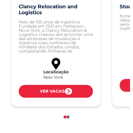
Clancy Relocation and
Stou
Logistics
fornec
reboq
Mais de 105 anos de trajetória:
semirr
Fundada em 1921 em Patterson,
melhor
Nova York, a Clancy Relocation &
Logistics cresceu até se tornar uma
das empresas de mudanças e
logística mais confiáveis do
nordeste dos Estados Unidos,
completando milhares de
mudanças residenciais, comerciais
e especializadas.
Localização
New York
VER VAGAS