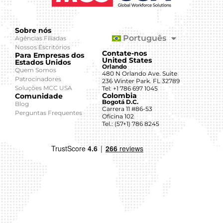
Sobre nós
Português
Agências Filiadas
Nossos Escritórios
Contate-nos
Para Empresas dos
United States
Estados Unidos
Orlando
Quem Somos
480 N Orlando Ave. Suite
Patrocinadores
236 Winter Park. FL 32789
Soluções MCC USA
Tel: +1 786 697 1045
Colombia
Comunidade
Bogotá D.C.
Blog
Carrera 11 #86-53
Perguntas Frequentes
Oficina 102
Tel.: (57+1) 786 8245