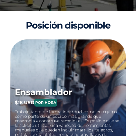
Posición disponible
Ensamblador
$18 USD
POR HORA
Trabaje tanto de forma individual como en equipo
como parte de un equipo más grande que
ensambla y construye remolques. Es posible que se
le solicite utilizar una variedad de herramientas
manuales que pueden incluir martillos, taladros,
pistolas de calafateo, remachadoras, llaves de