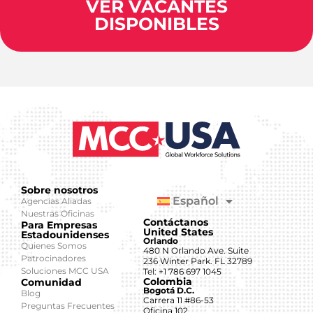
VER VACANTES
DISPONIBLES
Sobre nosotros
Español
Agencias Aliadas
Nuestras Oficinas
Contáctanos
Para Empresas
United States
Estadounidenses
Orlando
Quienes Somos
480 N Orlando Ave. Suite
Patrocinadores
236 Winter Park. FL 32789
Soluciones MCC USA
Tel: +1 786 697 1045
Colombia
Comunidad
Bogotá D.C.
Blog
Carrera 11 #86-53
Preguntas Frecuentes
Oficina 102