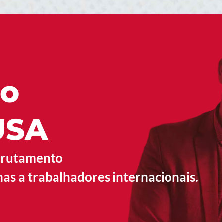
do
USA
crutamento
as a trabalhadores internacionais.