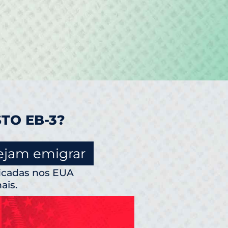
TO EB-3?
ejam emigrar
icadas nos EUA
ais.