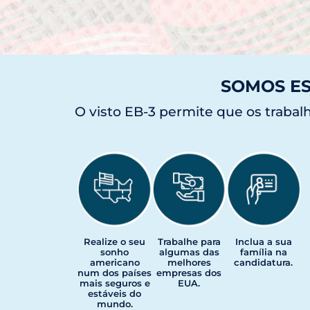
SOMOS ES
O visto EB-3 permite que os traba
Realize o seu
Trabalhe para
Inclua a sua
sonho
algumas das
família na
americano
melhores
candidatura.
num dos países
empresas dos
mais seguros e
EUA.
estáveis do
mundo.