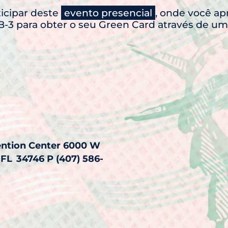
ticipar deste
evento presencial
, onde você ap
B-3 para obter o seu Green Card através de u
ention Center 6000 W
FL 34746 P (407) 586-