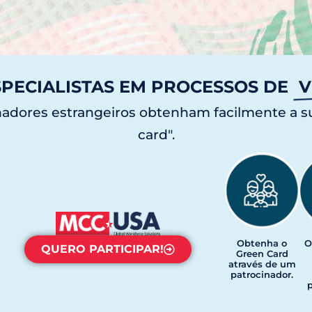
PECIALISTAS EM PROCESSOS DE
V
lhadores estrangeiros obtenham facilmente a s
card".
Obtenha o
O
QUERO PARTICIPAR!
Green Card
através de um
patrocinador.
p