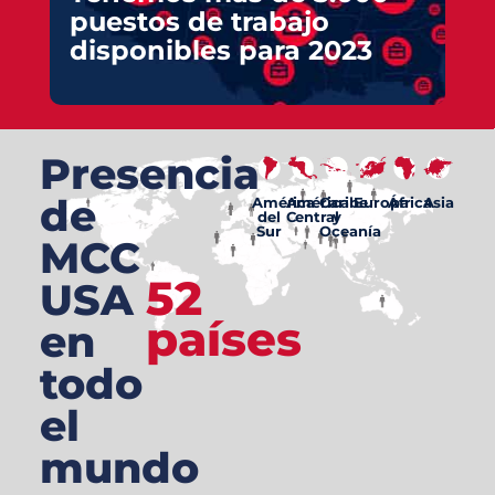
puestos de trabajo
disponibles para 2023
Presencia
de
América
América
Caribe
Europa
África
Asia
del
Central
y
Sur
Oceanía
MCC
52
USA
países
en
todo
el
mundo