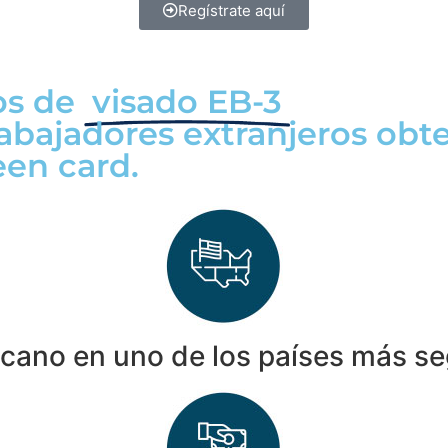
Regístrate aquí
os de
visado EB-3
rabajadores extranjeros ob
een card.
icano en uno de los países más se