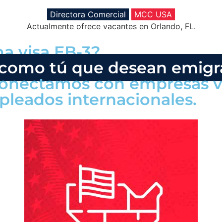
Directora Comercial
MCC USA
Actualmente ofrece vacantes en Orlando, FL.
ma visa EB-3?
 como tú que desean emigr
 conectamos con empresas v
pleados internacionales.