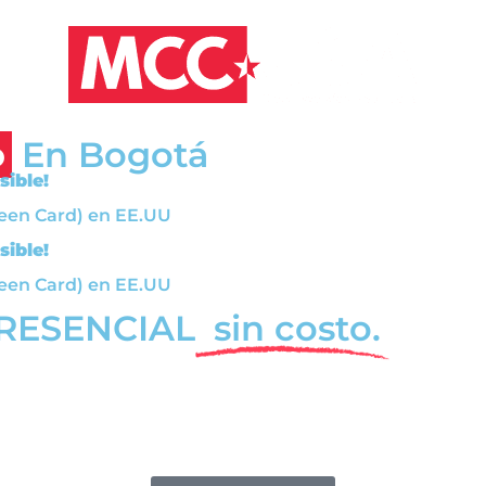
o
En Bogotá
sible!
een Card) en EE.UU
sible!
een Card) en EE.UU
PRESENCIAL
sin costo.